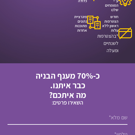
ע"י
כלולה
המומחים
שלנו
חודש
מיגרציית
הצטרפות
נתונים
ראשון ללא
מתוכנות
עלות
אחרות
*בהצטרפות
לשנתיים
ומעלה
‏כ-70% מענף הבניה
כבר איתנו.
מה איתכם?
השאירו פרטים: